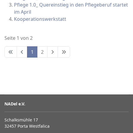
Pflege 1.0_ Quereinstieg in den Pflegeberuf startet
im April
Kooperationswerkstatt
Seite 1 von 2
1
2
NADel e.V.
Schalksmühle 17
32457 Porta Westfalica